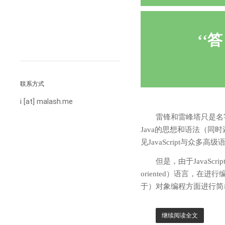
答
联系方式
i [at] malash.me
雷锋和雷峰塔只是名字相似
Java的思想和语法（同时还
见JavaScript与众多
但是，由于JavaScr
oriented）语言，在进
于）对象编程方面进行简
继续阅读全文