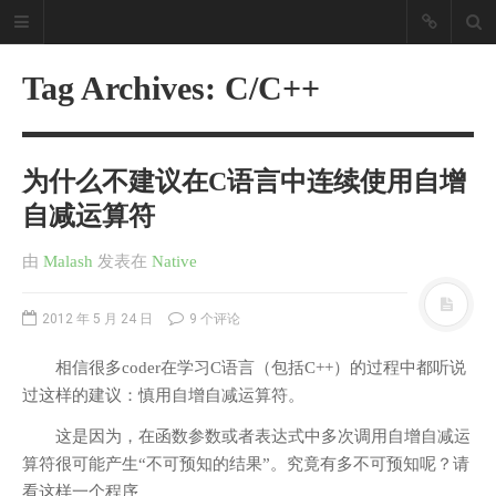
Tag Archives: C/C++
为什么不建议在C语言中连续使用自增
自减运算符
由
Malash
发表
在
Native
2012 年 5 月 24 日
9 个评论
相信很多coder在学习C语言（包括C++）的过程中都听说
过这样的建议：慎用自增自减运算符。
这是因为，在函数参数或者表达式中多次调用自增自减运
算符很可能产生“不可预知的结果”。究竟有多不可预知呢？请
看这样一个程序