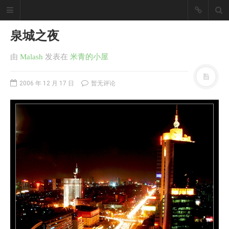
泉城之夜
由
Malash
发表
在
米青的小屋
2006 年 12 月 17 日
暂无评论