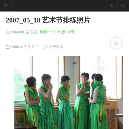
2007_05_18 艺术节排练照片
由
Malash
发表
在
甸柳一中05级10班
2008 年 7 月 10 日
暂无评论