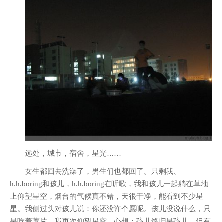
远处，城市，宿舍，星光……
女生都回去洗澡了，男生们也都回了。只剩我、
h.h.boring和孩儿，h.h.boring在听歌，我和孩儿一起躺在草地
上仰望星空，烟台的气候真不错，天很干净，能看到不少星
星。我侧过头对孩儿说：你还没许个愿呢。孩儿没说什么，只
是吃着薯片。我再次仰望星空，心想：孩儿终归是孩儿，但有