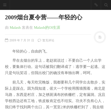
2009烟台夏令营——年轻的心
由
Malash
发表
在
Malash的OI生涯
2009 年 7 月 31 日
暂无评论
年轻的心，自由的飞。
早在去烟台的车上，老赵就说过：不要自己一个人出学
校，要集体行动。这句话被我们翻译成了：逃学要一起逃。这
只是句玩笑话，但我出校门的确没有单独出啊，呵呵。
前几天，每天吃完晚饭，我都要和几个同学出去散步，实
际上是踩点。因为我知道，偌大一个学校用围墙围着，南北是
马路，东西是村庄，加之锈斑满布的铁栅栏，定有漏洞。况且
学校西边还有工地，铁皮板肯定也不结实。功夫不负有心人，
我们终于找到两个出口，其一宽至2米的铁栅栏到了，我去细