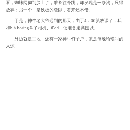
看，蜘蛛网糊到脸上了，准备往外跳，却发现是一条沟，只得
放弃；另一个，是铁板的缝隙，看来还不错。
于是，神牛老大爷迟到的那天，由于4：00就放课了，我
和h.h.boring拿了相机、iPod，便准备逃离围城。
外边就是工地，还有一家神牛钉子户，就是每晚蛤蟆叫的
来源。