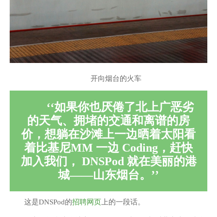
开向烟台的火车
如果你也厌倦了北上广恶劣
的天气、拥堵的交通和离谱的房
价，想躺在沙滩上一边晒着太阳看
着比基尼MM 一边 Coding，赶快
加入我们， DNSPod 就在美丽的港
城——山东烟台。
这是DNSPod的
招聘网页
上的一段话。