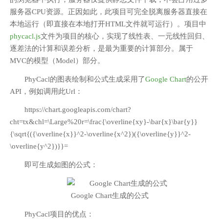
服务器CPU资源。正因如此，此项目可完全脱离服务器直接在
本地运行（即直接在本地打开HTML文件就可运行）。项目中
phycacl.js
文件为项目的核心，实现了线性表、一元线性回归、
逐差法的计算和误差分析，是最为重要的计算部分。属于
MVC的模型（Model）部分。
PhyCacl的图表绘制和公式生成采用了
Google Chart
的公开
API，例如调用此Url：
https://chart.googleapis.com/chart?
cht=tx&chl=\Large%20r=\frac{\overline{xy}-\bar{x}\bar{y}}
{\sqrt{({\overline{x}}^2-\overline{x^2})({\overline{y}}^2-
\overline{y^2})}}=
即可生成如图的公式：
Google Chart生成的公式
PhyCacl项目的优点：